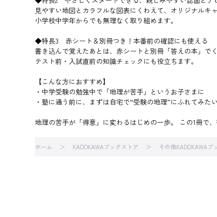
◆特長2 やさしくスタートできる、親しみやすい誌面とナ
見やすい地図とカラフルな図表にくわえて、オリジナルキ
小学校中学年からでも無理なく取り組めます。
◆特長3 赤シート＆別冊つき！本番前の確認にも使える
書き込んで覚えたあとは、赤シートと別冊「答えの本」で
テスト前・入試直前の知識チェックにも役立ちます。
【こんな方におすすめ】
・中学受験の勉強中で「地理が苦手」というお子さまに
・塾に通う前に、まずは自宅で“受験の地理”にふれてみた
地理の苦手が「得意」に変わるはじめの一歩。 この1冊で
ホーム
KADOKAWAブックストア
その他KADOKAWA