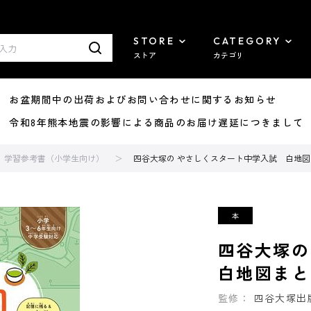
STORE
CATEGORY
ストア
カテゴリ
8/07 お盆期間中の出荷およびお問い合わせに関するお知らせ
7/29 令和8年熊本地震の影響による商品のお届け遅延につきまして
学習参考書（小学生向け）
四谷大塚の やさしくスタート中学入試 白地
四谷大塚
白地図まと
監修：
四谷大塚出