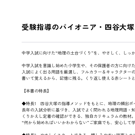
受験指導のパイオニア・四谷大塚
中学入試に向けた“地理の土台づくり”を、やさしく、しっ
中学入試を意識し始めた小学生や、その保護者の方に向け
入試によく出る用語を厳選し、フルカラー＆キャラクター
書いて覚えるから、記憶に残る。くり返し使える赤シート
【本書の特長】
◆特長1 四谷大塚の指導メソッドをもとに、地理の頻出ポ
長年の入試分析に基づき、入試でよく問われる地理用語・
くりかえし定着の確認ができる、独自カリキュラムの教材
“何から始めればいいかわからない”ご家庭でも、安心して