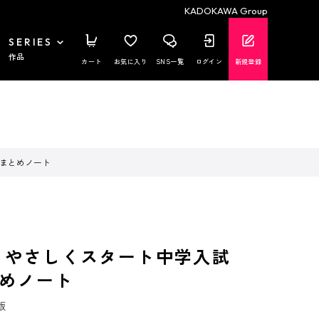
KADOKAWA Group
SERIES
作品
カート
お気に入り
SNS一覧
ログイン
新規登録
図まとめノート
の やさしくスタート中学入試
めノート
版