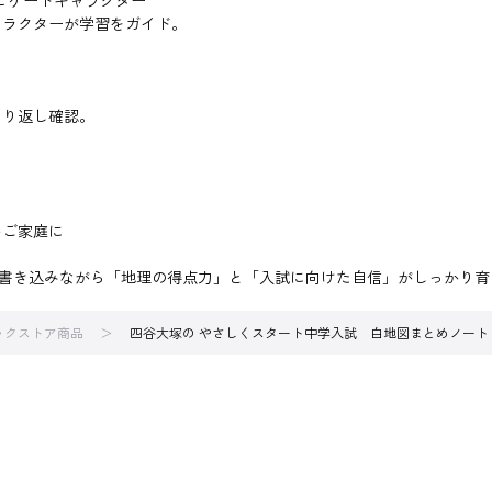
ビゲートキャラクター
ャラクターが学習をガイド。
くり返し確認。
いご家庭に
、書き込みながら「地理の得点力」と「入試に向けた自信」がしっかり育
ブックストア商品
四谷大塚の やさしくスタート中学入試 白地図まとめノート