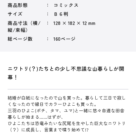
商品形態
コミックス
サイズ
Ｂ６判
商品寸法（横/
128 × 182 × 12 mm
縦/束幅）
総ページ数
160ページ
ニワトリ(？)たちとの少し不思議な山暮らしが開
幕！
結婚が白紙になったので山を買った。暮らして三日で寂し
くなったので縁日でカラーひよこも買った。
三羽のひよこ(ポチ、タマ、ユマ)と一緒に悠々自適な田舎
暮らしが始まる……はずが、
ひよこたちは恐竜みたいな尻尾を生やした巨大なニワトリ
（？）に成長し、言葉まで喋り始めて!?