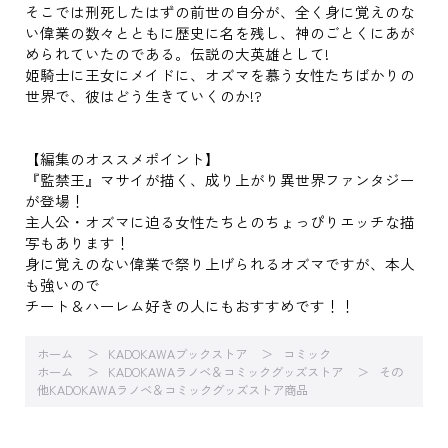
そこでは刑死したはずの前世の自分が、全く身に覚えのな
い偉業の数々とともに歴史に名を残し、神のごとくにあが
められていたのである。伝説の大英雄として!
姫騎士に王女にメイドに、オズマを慕う女性たちばかりの
世界で、彼はどう生きていくのか!?
【編集のオススメポイント】
『監禁王』マサイが描く、成り上がり異世界ファンタジー
が登場！
主人公・オズマに迫る女性たちとのちょっぴりエッチな描
写もあります！
身に覚えのない偉業で祭り上げられるオズマですが、本人
も強いので
チート＆ハーレム好きの人にもおすすめです！！
ホーム
KADOKAWAブックストア
コミック
ホーム
KADOKAWAラノベ＆コミックグッズストア
その
他KADOKAWAラノベ＆コミックグッズストア商品