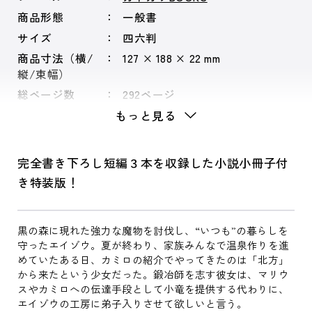
商品形態
一般書
サイズ
四六判
商品寸法（横/
127 × 188 × 22 mm
縦/束幅）
総ページ数
292ページ
もっと見る
完全書き下ろし短編３本を収録した小説小冊子付
き特装版！
黒の森に現れた強力な魔物を討伐し、“いつも”の暮らしを
守ったエイゾウ。夏が終わり、家族みんなで温泉作りを進
めていたある日、カミロの紹介でやってきたのは「北方」
から来たという少女だった。鍛冶師を志す彼女は、マリウ
スやカミロへの伝達手段として小竜を提供する代わりに、
エイゾウの工房に弟子入りさせて欲しいと言う。