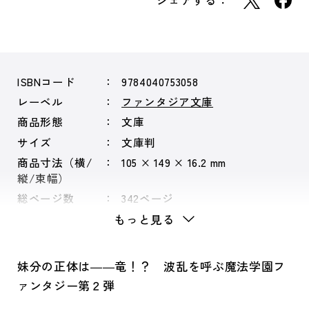
シェアする：
ISBNコード
9784040753058
レーベル
ファンタジア文庫
商品形態
文庫
サイズ
文庫判
商品寸法（横/
105 × 149 × 16.2 mm
縦/束幅）
総ページ数
342ページ
もっと見る
妹分の正体は――竜！？ 波乱を呼ぶ魔法学園フ
ァンタジー第２弾