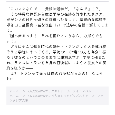
「このままならば――貴様は退学だ」「なんでぇ！？」
その特異な体質から魔法学院の在籍を許されたリクス。
だがシノの付きっ切りの指導もむなしく、壊滅的な成績を
叩き出し至極真っ当な理由（?）で退学の危機に瀕してしま
う。
「団へ帰るっす！ それを拒むというなら、力尽くでも
ッ！」
さらにそこに傭兵時代の妹分・トランがリクスを連れ戻
そうと学院にやってくる。学院の中で“竜”の力を存分に振
るう彼女のせいでこのままでは即刻退学!? 学院に残るた
め、リクスはトランを自身の召喚獣にしようと彼女との契
約を狙うが――
え? トランって元々は俺の召喚獣だったの? なにそ
れ!?
ホーム
KADOKAWAブックストア
ライトノベル
ホーム
KADOKAWAラノベ＆コミックグッズストア
ファ
ンタジア文庫