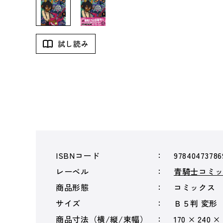
試し読み
ISBNコード
97840473786
レーベル
青騎士コミ
商品形態
コミックス
サイズ
Ｂ５判 変形
商品寸法（横/縦/束幅）
170 × 240 ×