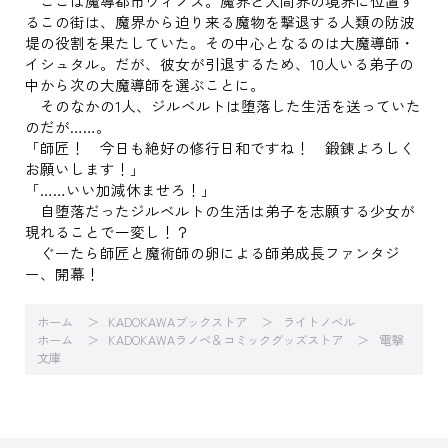
ここは魔導都市ヴィノス。魔界と人間界の境界に位置す
るこの街は、魔界から迫り来る魔物を撃退する人類の防波
堤の役割を果たしていた。その中心となるのは大魔導師・
イシュタル。だが、彼女が引退するため、10人いる弟子の
中から次の大魔導師を選ぶことに。
そのなかの1人、ジルベルトは堕落した生活を送っていた
のだが……。
「師匠！ 今日も絶好の修行日和ですね！ 鍛錬よろしく
お願いします！」
「……いい加減休ませろ！」
自堕落だったジルベルトの生活は弟子を志願する少女が
現れることで一変し！？
ぐーたら師匠と魔術師の卵による師弟成長ファンタジ
ー、開幕！
ホーム
KADOKAWAブックストア
ライトノベル
ホーム
KADOKAWAラノベ＆コミックグッズストア
電撃
文庫