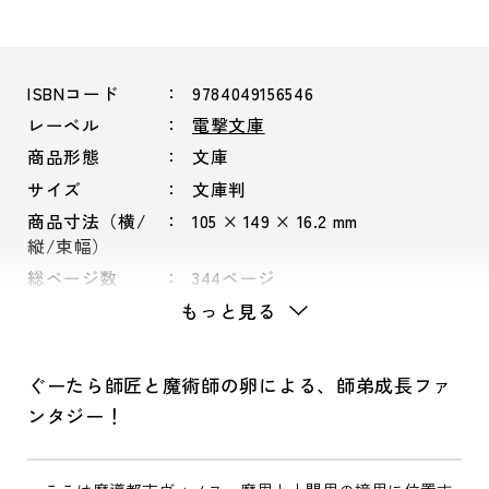
ISBNコード
9784049156546
レーベル
電撃文庫
商品形態
文庫
サイズ
文庫判
商品寸法（横/
105 × 149 × 16.2 mm
縦/束幅）
総ページ数
344ページ
もっと見る
ぐーたら師匠と魔術師の卵による、師弟成長ファ
ンタジー！