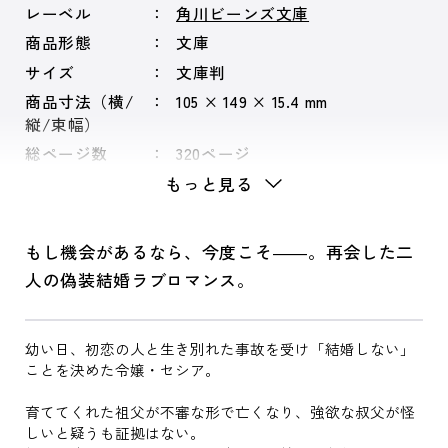
レーベル
角川ビーンズ文庫
商品形態
文庫
サイズ
文庫判
商品寸法（横/
105 × 149 × 15.4 mm
縦/束幅）
総ページ数
320ページ
もっと見る
もし機会があるなら、今度こそ――。再会した二
人の偽装結婚ラブロマンス。
幼い日、初恋の人と生き別れた事故を受け「結婚しない」
ことを決めた令嬢・セシア。
育ててくれた祖父が不審な形で亡くなり、強欲な叔父が怪
しいと疑うも証拠はない。