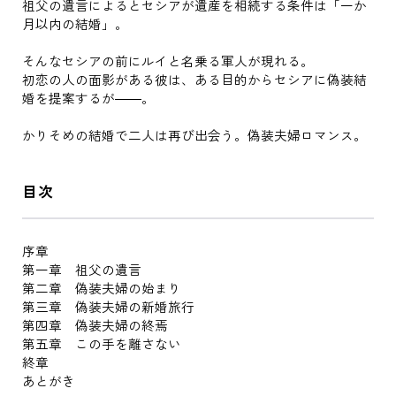
祖父の遺言によるとセシアが遺産を相続する条件は「一か
月以内の結婚」。
そんなセシアの前にルイと名乗る軍人が現れる。
初恋の人の面影がある彼は、ある目的からセシアに偽装結
婚を提案するが――。
かりそめの結婚で二人は再び出会う。偽装夫婦ロマンス。
目次
序章
第一章 祖父の遺言
第二章 偽装夫婦の始まり
第三章 偽装夫婦の新婚旅行
第四章 偽装夫婦の終焉
第五章 この手を離さない
終章
あとがき