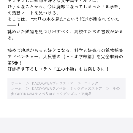
キラキラした鉱物が好きな女子高生・ルリは、
ひょんなことから、今は廃部になってしまった「地学部」
の活動ノートを見つける。
そこには、 “水晶の木を見た”という記述が残されていた
――！
謎めいた鉱物を見つけ出すべく、高校生たちの冒険が始ま
る。
読めば地球がもっと好きになる。科学と好奇心の鉱物採集
アドベンチャー、大反響の【旧・地学部篇】を完全収録の
第5巻！
好評描き下ろしコラム「凪の小憩」もお楽しみに！
ホーム
KADOKAWAブックストア
コミック
ホーム
KADOKAWAラノベ＆コミックグッズストア
その
他KADOKAWAラノベ＆コミックグッズストア商品