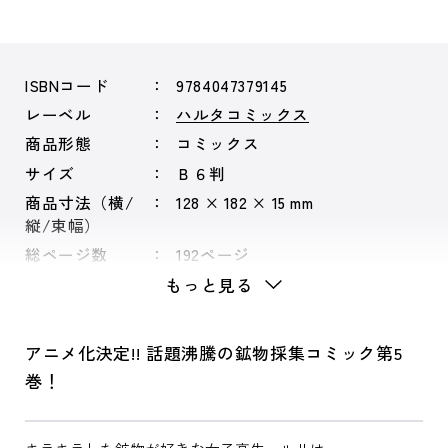
ISBNコード
9784047379145
レーベル
ハルタコミックス
商品形態
コミックス
サイズ
Ｂ６判
商品寸法（横/
128 × 182 × 15 mm
縦/束幅）
総ページ数
192ページ
もっと見る
アニメ化決定!! 話題沸騰の鉱物採集コミック第5
巻！