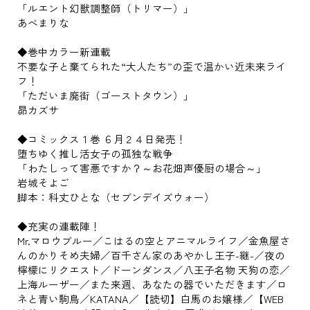
「ルエント幻獣調整師（トリマー）」
あべまりな
◆巻中カラー新連載
不要な子と棄てられた“大人たち”の歪で温かい近未来ライ
フ！
「ただいま廃街（ゴーストタウン）」
昴カズサ
◆コミックス１巻 ６月２４日発売！
堕ちゆく推し活女子の孤独な戦争
「わたしって害悪ですか？～お花畑声優厨の場合～」
岩城そよご
脚本：科丈ひとな（セブンデイズウォー）
◆充実の連載陣！
Mr.マロウブルー／こはるの空とアニマルライフ／金魚屋さ
んのかりそめ夫婦／百千さん家のあやかし王子-継-／夜の
檸檬にリクエスト／ドーンダンス／八王子名物 天狗の恋／
上海ルーザー／また来週、あなたの器でいただきます／ロ
ネと青い駒鳥／KATANA／【読切】白馬のお嬢様／【WEB