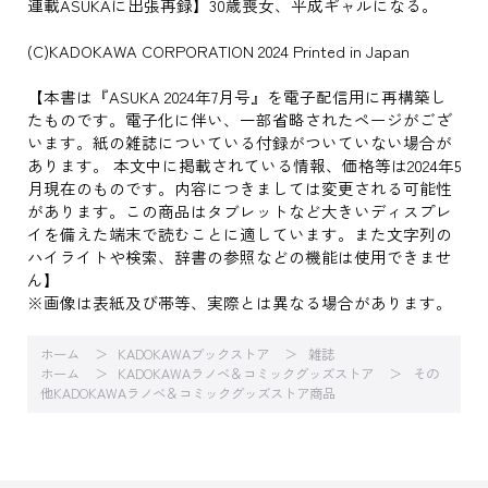
連載ASUKAに出張再録】30歳喪女、平成ギャルになる。
(C)KADOKAWA CORPORATION 2024 Printed in Japan
【本書は『ASUKA 2024年7月号』を電子配信用に再構築し
たものです。電子化に伴い、一部省略されたページがござ
います。紙の雑誌についている付録がついていない場合が
あります。 本文中に掲載されている情報、価格等は2024年5
月現在のものです。内容につきましては変更される可能性
があります。この商品はタブレットなど大きいディスプレ
イを備えた端末で読むことに適しています。また文字列の
ハイライトや検索、辞書の参照などの機能は使用できませ
ん】
※画像は表紙及び帯等、実際とは異なる場合があります。
ホーム
KADOKAWAブックストア
雑誌
ホーム
KADOKAWAラノベ＆コミックグッズストア
その
他KADOKAWAラノベ＆コミックグッズストア商品