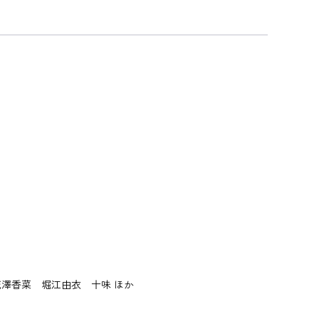
澤香菜 堀江由衣 十味 ほか