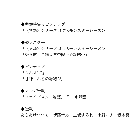
◆巻頭特集＆ピンナップ
「〈物語〉シリーズ オフ&モンスターシーズン」
◆B2ポスター
「〈物語〉シリーズ オフ&モンスターシーズン」
「やり直し令嬢は竜帝陛下を攻略中」
◆ピンナップ
「らんま1/2」
「甘神さんちの縁結び」
◆マンガ連載
「ファイブスター物語」 作：永野護
◆連載
あらゐけいいち 伊藤智彦 上坂すみれ 小野ハナ 坂本真