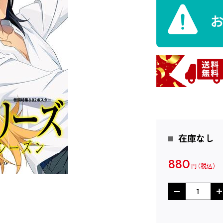
在庫なし
880
円