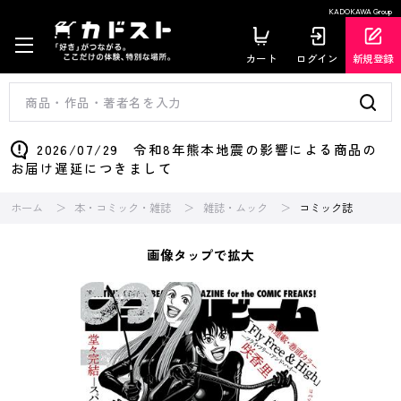
KADOKAWA Group
カート
ログイン
新規登録
2026/07/29 令和8年熊本地震の影響による商品の
お届け遅延につきまして
ホーム
本・コミック・雑誌
雑誌・ムック
コミック誌
画像タップで拡大