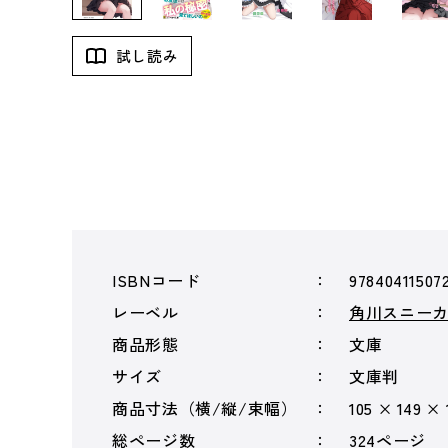
試し読み
ISBNコード
97840411507
レーベル
角川スニー
商品形態
文庫
サイズ
文庫判
商品寸法（横/縦/束幅）
105 × 149 ×
総ページ数
324ページ