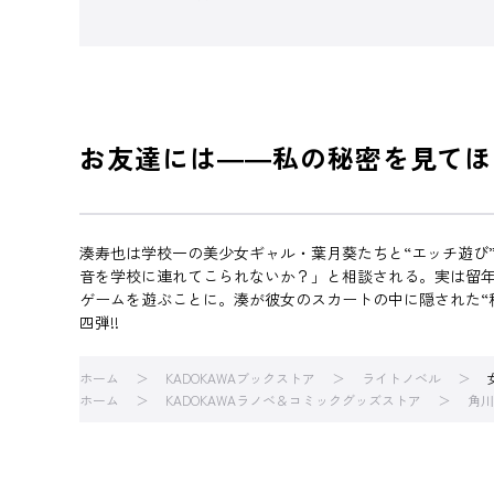
お友達には――私の秘密を見てほ
湊寿也は学校一の美少女ギャル・葉月葵たちと“エッチ遊び
音を学校に連れてこられないか？」と相談される。実は留
ゲームを遊ぶことに。湊が彼女のスカートの中に隠された“
四弾!!
ホーム
KADOKAWAブックストア
ライトノベル
ホーム
KADOKAWAラノベ＆コミックグッズストア
角川