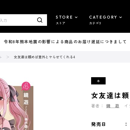
STORE
CATEGORY
ストア
カテゴリ
7/29 令和8年熊本地震の影響による商品のお届け遅延につきまして
ル
女友達は頼めば意外とヤらせてくれる4
女友達は頼
著者：
鏡 遊
イ
発売日