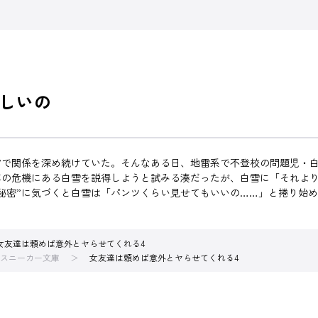
しいの
”で関係を深め続けていた。そんなある日、地雷系で不登校の問題児・
年の危機にある白雪を説得しようと試みる湊だったが、白雪に「それよ
秘密”に気づくと白雪は「パンツくらい見せてもいいの……」と捲り始め
女友達は頼めば意外とヤらせてくれる4
スニーカー文庫
女友達は頼めば意外とヤらせてくれる4