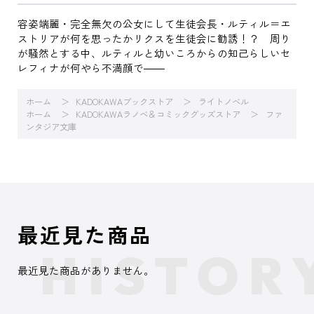
容姿端麗・完全無欠の公女にして生徒会長・ルティル＝エ
ストリアが何を思ったかリクスを生徒会に勧誘！？ 周り
が騒然とする中、ルティルと幼いころからの知己らしいセ
レフィナが何やら不満顔で――
ホーム
KADOKAWAブックストア
ライトノベル
ホーム
KADOKAWAラノベ＆コミックグッズストア
ファ
ンタジア文庫
最近見た商品
最近見た商品がありません。