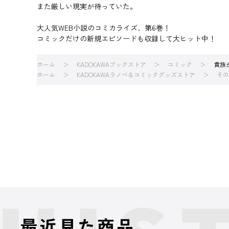
また厳しい現実が待っていた。
大人気WEB小説のコミカライズ、第6巻！
コミックだけの新規エピソードも収録して大ヒット中！
ホーム
KADOKAWAブックストア
コミック
貴族
ホーム
KADOKAWAラノベ＆コミックグッズストア
その
最近見た商品