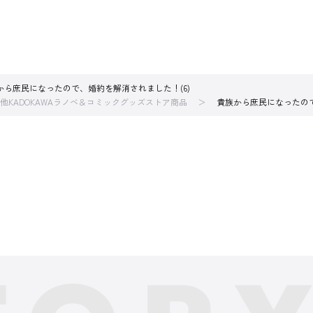
から庶民になったので、婚約を解消されました！(6)
他KADOKAWAラノベ＆コミックグッズストア商品
貴族から庶民になったので