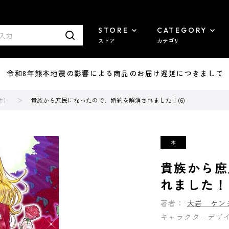
STORE
CATEGORY
ストア
カテゴリ
7/29 令和8年熊本地震の影響による商品のお届け遅延につきまして
性）
貴族から庶民になったので、婚約を解消されました！(6)
貴族から庶
れました！(
著者：
大岩 ケン
キャラクターデザ