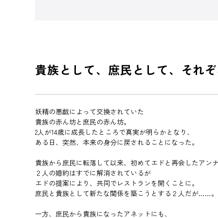
貴族として、庶民として、それぞ
妖精の悪戯によって交換されていた
貴族の赤ん坊と庶民の赤ん坊。
2人が14歳に成長したところで真実が明らかとなり、
ある日、突然、本来の身分に戻されることになった。
貴族から庶民に転落して以来、初めてエドと再会したアン
２人の婚約はすでに解消されているが
エドの提案により、共同でレストランを開くことに。
庶民と貴族として新たな関係を築こうとする２人だが……。
一方、庶民から貴族になったアネットにも、