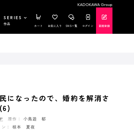
KADOKAWA Group
SERIES
作品
カート
お気に入り
SNS一覧
ログイン
新規登録
民になったので、婚約を解消さ
6)
ヂ
原作：
小鳥遊 郁
イン：
椋本 夏夜