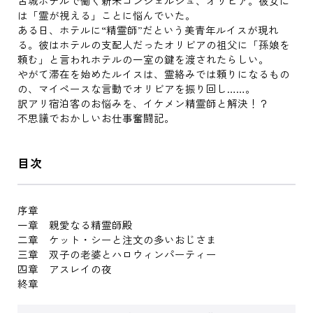
古城ホテルで働く新米コンシェルジュ、オリビア。彼女に
は「霊が視える」ことに悩んでいた。
ある日、ホテルに“精霊師”だという美青年ルイスが現れ
る。彼はホテルの支配人だったオリビアの祖父に「孫娘を
頼む」と言われホテルの一室の鍵を渡されたらしい。
やがて滞在を始めたルイスは、霊絡みでは頼りになるもの
の、マイペースな言動でオリビアを振り回し……。
訳アリ宿泊客のお悩みを、イケメン精霊師と解決！？
不思議でおかしいお仕事奮闘記。
目次
序章
一章 親愛なる精霊師殿
二章 ケット・シーと注文の多いおじさま
三章 双子の老婆とハロウィンパーティー
四章 アスレイの夜
終章