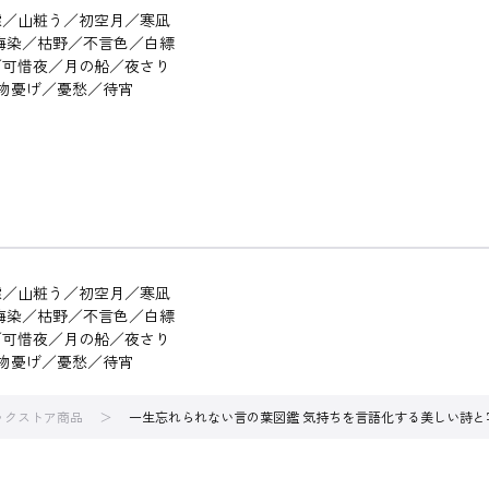
山粧う／初空月／寒凪
／枯野／不言色／白縹
惜夜／月の船／夜さり
憂げ／憂愁／待宵
山粧う／初空月／寒凪
／枯野／不言色／白縹
惜夜／月の船／夜さり
憂げ／憂愁／待宵
ブックストア商品
一生忘れられない言の葉図鑑 気持ちを言語化する美しい詩と