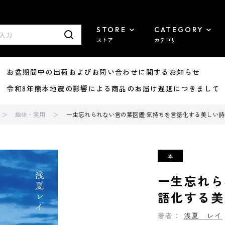
STORE
CATEGORY
ストア
カテゴリ
8/07 お盆期間中の出荷およびお問い合わせに関するお知らせ
7/29 令和8年熊本地震の影響による商品のお届け遅延につきまして
趣味・実用
一生忘れられない言の葉図鑑 気持ちを言語化する美しい詩
一生忘れら
語化する美
著者：
浅夏 レイ