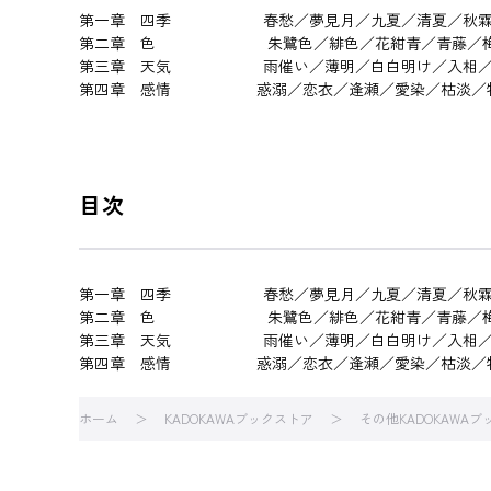
第一章 四季 春愁／夢見月／九夏／清夏／秋霖／
第二章 色 朱鷺色／緋色／花紺青／青藤／梅染
第三章 天気 雨催い／薄明／白白明け／入相／可
第四章 感情 惑溺／恋衣／逢瀬／愛染／枯淡／物
目次
第一章 四季 春愁／夢見月／九夏／清夏／秋霖／
第二章 色 朱鷺色／緋色／花紺青／青藤／梅染
第三章 天気 雨催い／薄明／白白明け／入相／可
第四章 感情 惑溺／恋衣／逢瀬／愛染／枯淡／物
ホーム
KADOKAWAブックストア
その他KADOKAWA