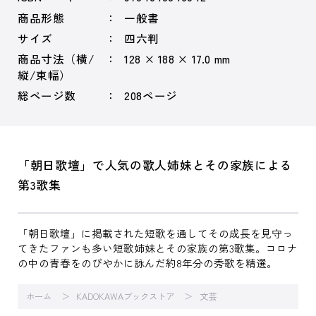
商品形態
一般書
サイズ
四六判
商品寸法（横/
128 × 188 × 17.0 mm
縦/束幅）
総ページ数
208ページ
「朝日歌壇」で人気の歌人姉妹とその家族による
第3歌集
「朝日歌壇」に掲載された短歌を通してその成長を見守っ
てきたファンも多い短歌姉妹とその家族の第3歌集。コロナ
の中の青春をのびやかに詠んだ約8年分の秀歌を精選。
ホーム
KADOKAWAブックストア
文芸