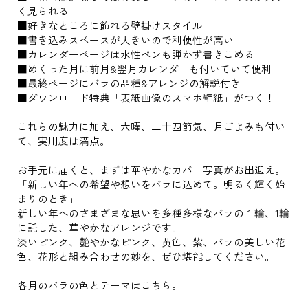
く見られる
■好きなところに飾れる壁掛けスタイル
■書き込みスペースが大きいので利便性が高い
■カレンダーページは水性ペンも弾かず書きこめる
■めくった月に前月&翌月カレンダーも付いていて便利
■最終ページにバラの品種&アレンジの解説付き
■ダウンロード特典「表紙画像のスマホ壁紙」がつく！
これらの魅力に加え、六曜、二十四節気、月ごよみも付い
て、実用度は満点。
お手元に届くと、まずは華やかなカバー写真がお出迎え。
「新しい年への希望や想いをバラに込めて。明るく輝く始
まりのとき」
新しい年へのさまざまな思いを多種多様なバラの１輪、1輪
に託した、華やかなアレンジです。
淡いピンク、艶やかなピンク、黄色、紫、バラの美しい花
色、花形と組み合わせの妙を、ぜひ堪能してください。
各月のバラの色とテーマはこちら。