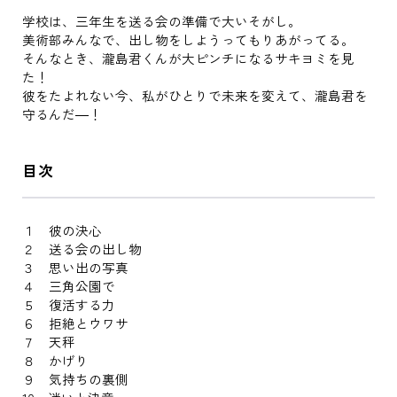
学校は、三年生を送る会の準備で大いそがし。
美術部みんなで、出し物をしようってもりあがってる。
そんなとき、瀧島君くんが大ピンチになるサキヨミを見
た！
彼をたよれない今、私がひとりで未来を変えて、瀧島君を
守るんだ―！
目次
１ 彼の決心
２ 送る会の出し物
３ 思い出の写真
４ 三角公園で
５ 復活する力
６ 拒絶とウワサ
７ 天秤
８ かげり
９ 気持ちの裏側