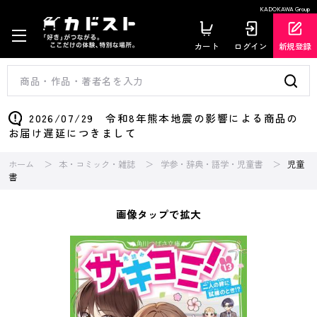
KADOKAWA Group
カート
ログイン
新規登録
2026/07/29 令和8年熊本地震の影響による商品の
お届け遅延につきまして
ホーム
本・コミック・雑誌
学参・辞典・語学・児童書
児童
書
画像タップで拡大