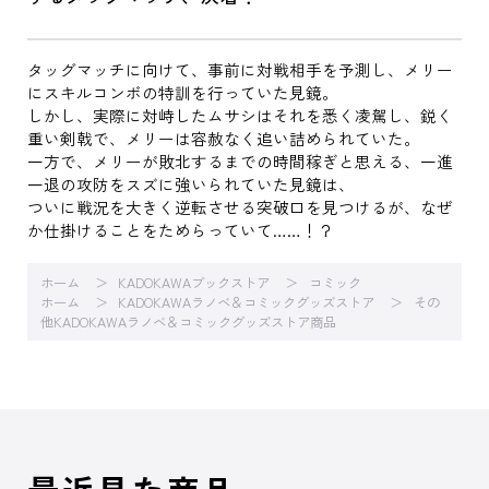
タッグマッチに向けて、事前に対戦相手を予測し、メリー
にスキルコンボの特訓を行っていた見鏡。
しかし、実際に対峙したムサシはそれを悉く凌駕し、鋭く
重い剣戟で、メリーは容赦なく追い詰められていた。
一方で、メリーが敗北するまでの時間稼ぎと思える、一進
一退の攻防をスズに強いられていた見鏡は、
ついに戦況を大きく逆転させる突破口を見つけるが、なぜ
か仕掛けることをためらっていて……！？
ホーム
KADOKAWAブックストア
コミック
ホーム
KADOKAWAラノベ＆コミックグッズストア
その
他KADOKAWAラノベ＆コミックグッズストア商品
最近見た商品