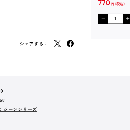
770
円
シェアする：
50
68
ス ジーンシリーズ