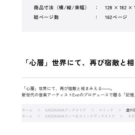
商品寸法（横/縦/束幅）
128 × 182 ×
総ページ数
162ページ
「心層」世界にて、再び宿敵と相
「心層」世界にて、再び宿敵と相まみえる――。
新世代の音楽アーティストEveのプロデュースで贈る「記
ホーム
KADOKAWAブックストア
コミック
虚の
ホーム
KADOKAWAラノベ＆コミックグッズストア
その