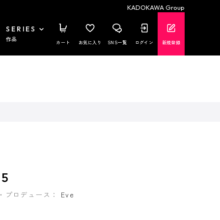
KADOKAWA Group
SERIES
作品
カート
お気に入り
SNS一覧
ログイン
新規登録
５
・プロデュース：
Eve