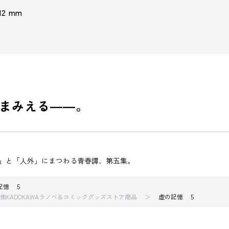
 12 mm
まみえる――。
憶」と「人外」にまつわる青春譚、第五集。
記憶 ５
他KADOKAWAラノベ＆コミックグッズストア商品
虚の記憶 ５