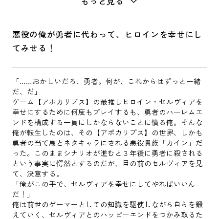
もっと見る
悪役の俺が勇者に代わって、ヒロインを幸せにし
てみせる！
「……おかしいだろ、勇者。何が、これからはずっと一緒
だ、だ」
ゲーム【アポカリプス】の最推しヒロイン・セルヴィアを
幸せにするために何度もプレイするも、勇者のハーレムエ
ンドを構成する一員にしかならないことに憤る俺。そんな
俺が転生したのは、その【アポカリプス】の世界、しかも
勇者の当て馬とネタキャラにされる悪役貴族「カイン」だ
った。このままシナリオが進むと３年後に勇者に殺される
という事実に愕然とするのだが、目の前のセルヴィアを見
て、決意する。
「俺がこの手で、セルヴィアを幸せにしてやればいいん
だ！」
俺は前世のゲーマーとしての知識を駆使しながら自らを鍛
えていく、セルヴィアとのハッピーエンドをつかみ取るた