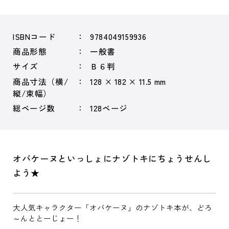
ISBNコード
9784049159936
商品形態
一般書
サイズ
Ｂ６判
商品寸法（横/
128 × 182 × 11.5 mm
縦/束幅）
総ページ数
128ページ
オバケーヌといっしょにナゾトキにちょうせんし
よう★
大人気キャラクター「オバケーヌ」のナゾトキ本が、どろ
～んととーじょー！