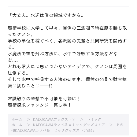
「大丈夫。水辺は僕の領域ですから。」
魔術学校に入学して早々、異例の三派閥同時在籍を勝ち取
ったクノン。
学校の単位を稼ぐべく、各派閥の先輩と共同研究を開始す
る。
水魔法で空を飛ぶ方法に、水中で呼吸する方法などな
ど…、
どれも常人には思いつかないアイデアで、クノンは周囲を
圧倒する。
そして水中で呼吸する方法の研究中、偶然の発見で財宝探
索に挑むことに──!?
常識破りの発想で不可能を可能に！
魔術探求ファンタジー第５巻！
ホーム
KADOKAWAブックストア
コミック
ホーム
KADOKAWAラノベ＆コミックグッズストア
その
他KADOKAWAラノベ＆コミックグッズストア商品