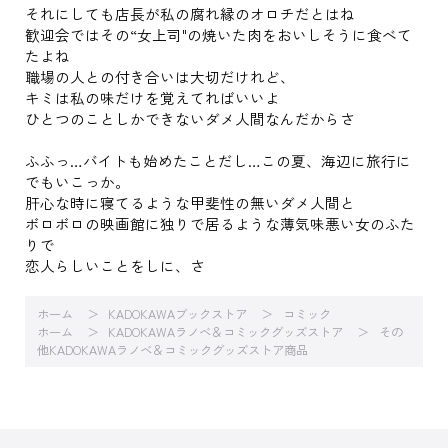
それにしても店長が私の腐れ縁のオロチだとはね
歓迎会ではその“女上司"の焼いた肉をおいしそうに食べて
たよね
職場の人との付き合いは大切だけれど、
キミは私の味だけを覚えてればいいよ
ひとつのことしかできないダメ人間なんだからさ
ふふっ…バイトも始めたことだし…この夏、海辺に旅行に
でもいこっか。
肝心な時に寝てるような甲斐性の無いダメ人間と
ボロボロの映画館に独りで居るような薄気味悪い女のふた
りで
恋人らしいことをしに、さ
ホーム
KADOKAWAブックストア
コミック
ホーム
KADOKAWAラノベ＆コミックグッズストア
その
他KADOKAWAラノベ＆コミックグッズストア商品