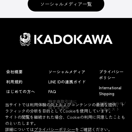
ソーシャルメディア一覧
会社概要
ソーシャルメディア
プライバシー
ポリシー
利用規約
LINE IDの連携ガイド
International
はじめての方へ
FAQ
Shipping
よくあるお問い合わせ
特定商取引法に
お問い合わせ/
当サイトでは利用体験の向上およびコンテンツの最適な提供、ト
関する表示
リクエスト
ラフィックの分析を目的としてCookieを使用しています。
サイトの閲覧を継続された場合、Cookieの利用に同意したことも
のといたします。
詳細については
プライバシーポリシー
をご確認ください。