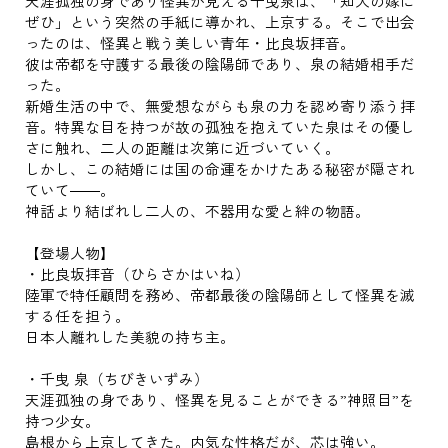
天涯孤独の身であり怪異が見える千曳泉は、「知人の嫁に
ぜひ」という突然の手紙に導かれ、上京する。そこで出会
ったのは、怪異と戦う美しい青年・比良坂拝音。
彼は帝都を守護する最後の陰陽師であり、泉の結婚相手だ
った。
新婚生活の中で、無愛想ながらも泉の力を認め寄り添う拝
音。特異な目を持つが故の孤独を抱えていた泉はその優し
さに触れ、二人の距離は次第に近づいていく。
しかし、この結婚には国の命運をかけたある秘密が隠され
ていて――。
神話より結ばれし二人の、不器用な愛と絆の物語。
【登場人物】
・比良坂拝音（ひらさかはいね）
陸軍で特任顧問を務め、帝都最後の陰陽師として怪異を滅
する任を担う。
日本人離れした美貌の持ち主。
・千曳 泉（ちびきいずみ）
天涯孤独の身であり、怪異を見ることができる”神照目”を
持つ少女。
島根から上京してきた。内気な性格だが、芯は強い。