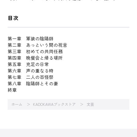
目次
第一章 軍装の陰陽師
第二章 あっという間の祝言
第三章 初めての共同任務
第四章 晩餐会と帰る場所
第五章 充足の日常
第六章 声の重なる時
第七章 二人の百怪祭
第八章 陰陽師とその妻
終章
ホーム
KADOKAWAブックストア
文芸