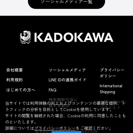
ソーシャルメディア一覧
会社概要
ソーシャルメディア
プライバシー
ポリシー
利用規約
LINE IDの連携ガイド
International
はじめての方へ
FAQ
Shipping
よくあるお問い合わせ
特定商取引法に
お問い合わせ/
当サイトでは利用体験の向上およびコンテンツの最適な提供、ト
関する表示
リクエスト
ラフィックの分析を目的としてCookieを使用しています。
サイトの閲覧を継続された場合、Cookieの利用に同意したことも
のといたします。
詳細については
プライバシーポリシー
をご確認ください。
© KADOKAWA CORPORATION