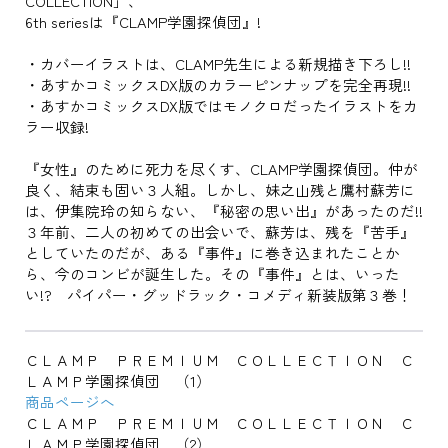
COLLECTION」、
6th seriesは『CLAMP学園探偵団』!
・カバーイラストは、CLAMP先生による新規描き下ろし!!
・あすかコミックスDX版のカラーピンナップを完全再現!!
・あすかコミックスDX版ではモノクロだったイラストをカ
ラー収録!
『女性』のために死力を尽くす、CLAMP学園探偵団。仲が
良く、結束も固い３人組。しかし、妹之山残と鷹村蘇芳に
は、伊集院玲の知らない、『秘密の思い出』があったのだ!!
３年前、二人の初めての出会いで、蘇芳は、残を『苦手』
としていたのだが、ある『事件』に巻き込まれたことか
ら、今のコンビが誕生した。その『事件』とは、いった
い!? パイパー・グッドラック・コメディ新装版第３巻！
ＣＬＡＭＰ ＰＲＥＭＩＵＭ ＣＯＬＬＥＣＴＩＯＮ Ｃ
ＬＡＭＰ学園探偵団 （1）
商品ページへ
ＣＬＡＭＰ ＰＲＥＭＩＵＭ ＣＯＬＬＥＣＴＩＯＮ Ｃ
ＬＡＭＰ学園探偵団 （2）