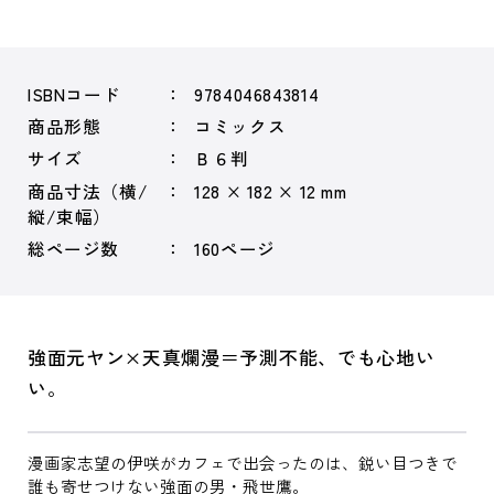
ISBNコード
9784046843814
商品形態
コミックス
サイズ
Ｂ６判
商品寸法（横/
128 × 182 × 12 mm
縦/束幅）
総ページ数
160ページ
強面元ヤン×天真爛漫＝予測不能、でも心地い
い。
漫画家志望の伊咲がカフェで出会ったのは、鋭い目つきで
誰も寄せつけない強面の男・飛世鷹。