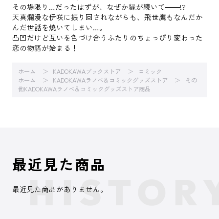
その場限り…だったはずが、なぜか縁が続いて――!?
天真爛漫な伊咲に振り回されながらも、飛世鷹もなんだか
んだ世話を焼いてしまい…。
凸凹だけど互いを色づけ合うふたりのちょっぴり変わった
恋の物語が始まる！
ホーム
KADOKAWAブックストア
コミック
ホーム
KADOKAWAラノベ＆コミックグッズストア
その
他KADOKAWAラノベ＆コミックグッズストア商品
最近見た商品
最近見た商品がありません。