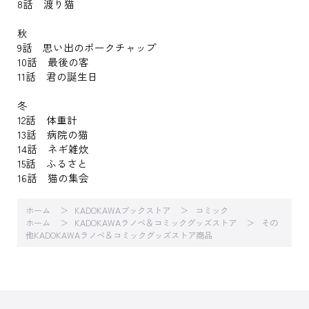
8話 渡り猫
秋
9話 思い出のポークチャップ
10話 最後の客
11話 君の誕生日
冬
12話 体重計
13話 病院の猫
14話 ネギ雑炊
15話 ふるさと
16話 猫の集会
ホーム
KADOKAWAブックストア
コミック
ホーム
KADOKAWAラノベ＆コミックグッズストア
その
他KADOKAWAラノベ＆コミックグッズストア商品