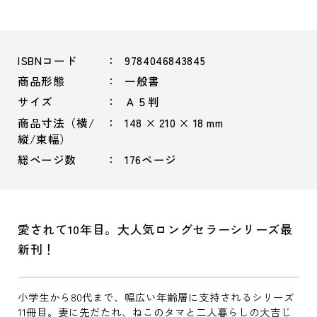
ISBNコード
9784046843845
商品形態
一般書
サイズ
Ａ５判
商品寸法（横/
148 × 210 × 18 mm
縦/束幅）
総ページ数
176ページ
愛されて10年目。大人気ロングセラーシリーズ最
新刊！
小学生から80代まで、幅広い年齢層に支持されるシリーズ
11冊目。妻に先だたれ、ねこのタマと二人暮らしの大吉じ