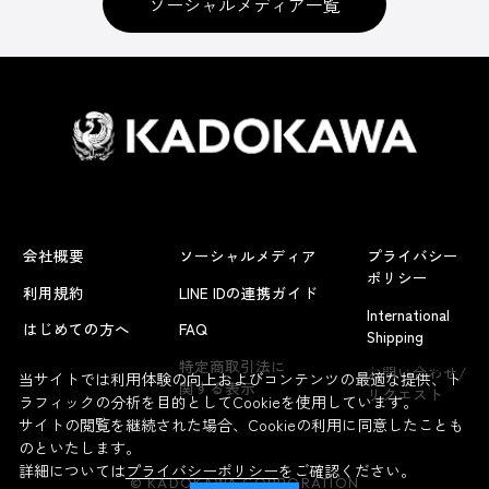
ソーシャルメディア一覧
会社概要
ソーシャルメディア
プライバシー
ポリシー
利用規約
LINE IDの連携ガイド
International
はじめての方へ
FAQ
Shipping
よくあるお問い合わせ
特定商取引法に
お問い合わせ/
当サイトでは利用体験の向上およびコンテンツの最適な提供、ト
関する表示
リクエスト
ラフィックの分析を目的としてCookieを使用しています。
サイトの閲覧を継続された場合、Cookieの利用に同意したことも
のといたします。
詳細については
プライバシーポリシー
をご確認ください。
© KADOKAWA CORPORATION