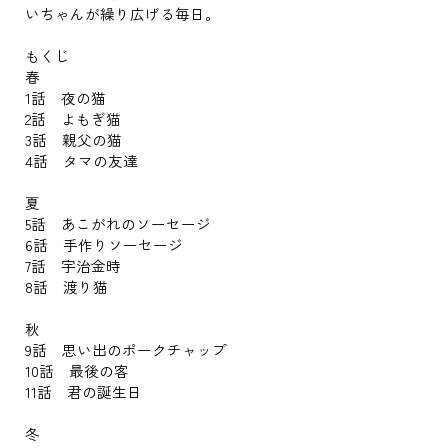
いちゃんが繰り広げる毎日。
もくじ
春
1話 夜の猫
2話 よもぎ猫
3話 親父の猫
4話 タマの友達
夏
5話 あこがれのソーセージ
6話 手作りソーセージ
7話 宇治金時
8話 渡り猫
秋
9話 思い出のポークチャップ
10話 最後の客
11話 君の誕生日
冬