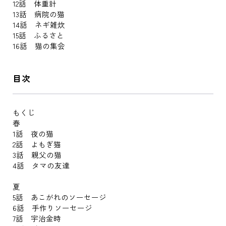
12話 体重計
13話 病院の猫
14話 ネギ雑炊
15話 ふるさと
16話 猫の集会
目次
もくじ
春
1話 夜の猫
2話 よもぎ猫
3話 親父の猫
4話 タマの友達
夏
5話 あこがれのソーセージ
6話 手作りソーセージ
7話 宇治金時