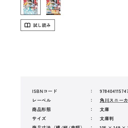
試し読み
ISBNコード
97840411574
レーベル
角川スニー
商品形態
文庫
サイズ
文庫判
商品寸法（横/縦/束幅）
105 × 149 ×