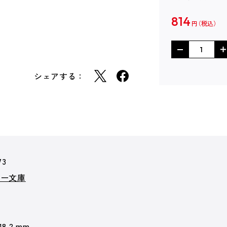
814
円
シェアする：
73
カー文庫
 18.2 mm