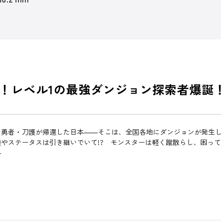
！レベル1の最強ダンジョン探索者爆誕
勇者・刀護が帰還した日本――そこは、全国各地にダンジョンが発生し
やステータスは引き継いでいて!? モンスターは軽く蹴散らし、困っ
―