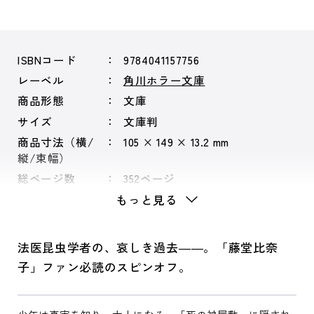
ISBNコード
9784041157756
レーベル
角川ホラー文庫
商品形態
文庫
サイズ
文庫判
商品寸法（横/
105 × 149 × 13.2 mm
縦/束幅）
総ページ数
352ページ
もっと見る
法医昆虫学者の、哀しき過去――。「藤堂比奈
子」ファン必読のスピンオフ。