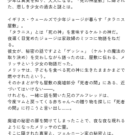
少年は真実を知り、大人になる。「死の神屋敷」に隠され
た、悲しき少女の過去と謎とは。
イギリス・ウェールズで少年ジョージが暮らす「タラニス
屋敷」。
「タラニス」とは「死の神」を意味するケルトの神だ。
夜遅く目覚めたジョージは家政婦のミツコに物語をねだ
る。
彼女が、秘密の話ですよと「ゲッシュ」（ケルトの魔法の
取り決め）を交わしながら語ったのは、屋敷に伝わる、メ
リッサという少女の物語だった。
メリッサは、子どもを食べる死の神に生きたままかまどで
燃やされたという。
そのかまどが今も屋敷の廃墟部分『死者の間』にある、近
づいてはいけない――。
けれども、一緒に話を聞いた兄のアルフレッドは、
今度マムと戻ってくる赤ちゃんへの贈り物を探しに『死者
の間』に行こうと言い出し……。
廃墟の秘密の扉を開けてしまったことで、夜な夜な現れる
ようになったメリッサの亡霊。
そこに隠された真実と、ツェルニーン家の秘密とは。