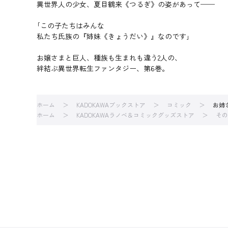
異世界人の少女、夏目鶴来《つるぎ》の姿があって──
｢この子たちはみんな
私たち氏族の『姉妹《きょうだい》』なのです｣
お嬢さまと巨人、種族も生まれも違う2人の、
絆結ぶ異世界転生ファンタジー、第6巻。
ホーム
KADOKAWAブックストア
コミック
お姉
ホーム
KADOKAWAラノベ＆コミックグッズストア
その