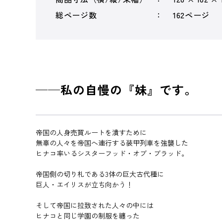
総ページ数
162ページ
──私の自慢の『妹』です。
帝国の人身売買ルートを潰すために
無辜の人々を帝国へ連行する装甲列車を強襲した
ヒナコ率いるシスターフッド・オブ・ブラッド。
帝国側の切り札である3体の巨大古代種に
巨人・エイリスが立ち向かう！
そして帝国に拉致された人々の中には
ヒナコと同じ学園の制服を纏った