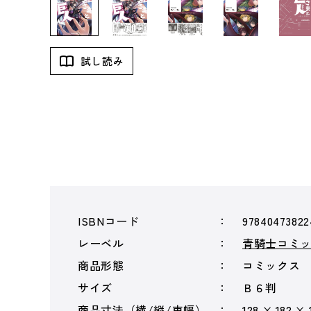
試し読み
ISBNコード
97840473822
レーベル
青騎士コミ
商品形態
コミックス
サイズ
Ｂ６判
商品寸法（横/縦/束幅）
128 × 182 × 