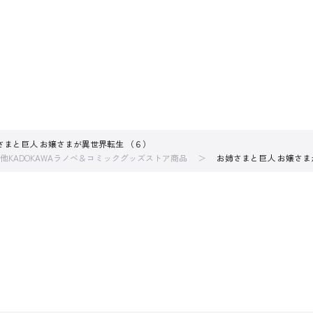
さまと巨人 お嬢さまが異世界転生 （６）
他KADOKAWAラノベ＆コミックグッズストア商品
お姉さまと巨人 お嬢さま