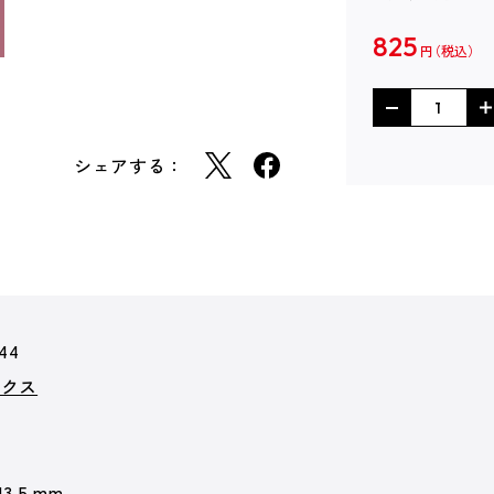
825
円
シェアする：
44
ックス
13.5 mm