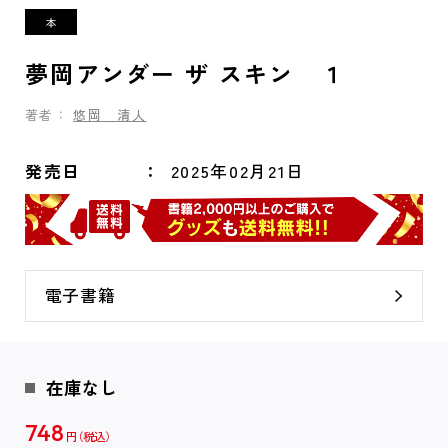
夢岡アンダー ザ スキン １
著者：
悠岡 清人
発売日
2025年02月21日
電子書籍
在庫なし
748
円