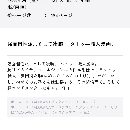
商品寸法（横/
128 × 182 × 14 mm
縦/束幅）
総ページ数
194ページ
強面個性派…そして凄腕、 タトゥ―職人漫画。
強面個性派…そして凄腕、 タトゥ―職人漫画。
腕はピカイチ、オールジャンルの作品を仕上げるタトゥ―
職人「夢岡潤之助(ゆめおかじゅんのすけ)」。だがしか
し、初めてのお客さんは動揺する。その超強面で…そして
超センチメンタルなギャップに!!
ホーム
KADOKAWAブックストア
コミック
ホーム
KADOKAWAラノベ＆コミックグッズストア
その
他KADOKAWAラノベ＆コミックグッズストア商品