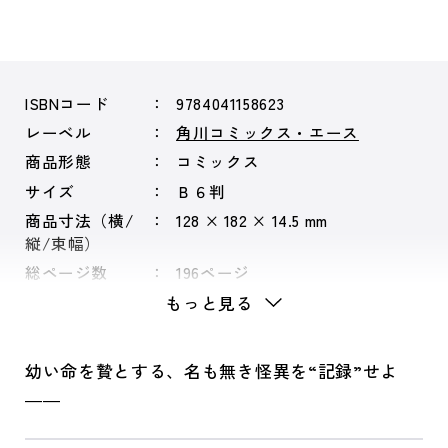
ISBNコード
9784041158623
レーベル
角川コミックス・エース
商品形態
コミックス
サイズ
Ｂ６判
商品寸法（横/
128 × 182 × 14.5 mm
縦/束幅）
総ページ数
196ページ
もっと見る
幼い命を贄とする、名も無き怪異を“記録”せよ
――