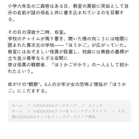
小学六年生の二森啓はある日、教室の黒板に突如として自
分の名前が謎の係名と共に書き込まれているのを目撃す
る。
その日の深夜十二時、自室。
学校のチャイムが鳴り響き、開いた襖の向こうには暗闇に
囲まれた異次元の学校――「ほうかご」が広がっていた。
教室にはおぞましい怪異が跋扈し、校庭には無数の墓標が
立ち並ぶ尋常ならざる空間に
啓は怪異の観察者、「ほうかごがかり」の一人として招か
れたという。
命がけの“観察”。6人の少年少女の恐怖と懊悩が「ほうか
ご」にこだまする。
ホーム
KADOKAWAブックストア
コミック
ホーム
KADOKAWAラノベ＆コミックグッズストア
その
他KADOKAWAラノベ＆コミックグッズストア商品