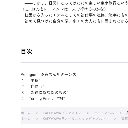
――しかし、日葵にとってはただの楽しい東京旅行という
（……ほんとに、アタシは一人で行けるのかな）
紅葉から入ったモデルとしての初仕事の連絡。悠宇たちの
初めて見つけた自分の夢。多くの大人たちに囲まれながら
目次
Prologue ゆめちんリターンズ
１ “平穏”
２ “自惚れ”
３ “永遠にあなたのもの”
４ Turning Point. “対”
ホーム
KADOKAWAブックストア
ライトノベル
ホーム
KADOKAWAラノベ＆コミックグッズストア
電撃