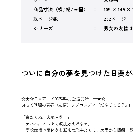
商品寸法（横/縦/束幅）
105 × 149 ×
総ページ数
232ページ
シリーズ
男女の友情は
ついに自分の夢を見つけた日葵が
☆★☆ＴＶアニメ2025年4月放送開始！☆★☆
SNSで話題の青春〈友情〉ラブコメディ『だんじょる？』!!
「来たわね、犬塚日葵！」
「ナハハ。さっそく波乱万丈だなァ」
高校最後の夏休みを迎えた悠宇たちは、天馬から観劇に誘