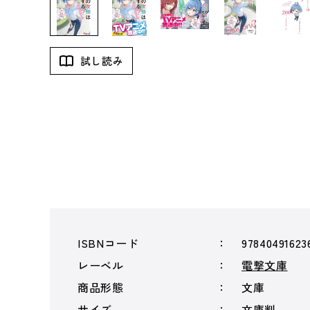
試し読み
ISBNコード
97840491623
レーベル
電撃文庫
商品形態
文庫
サイズ
文庫判