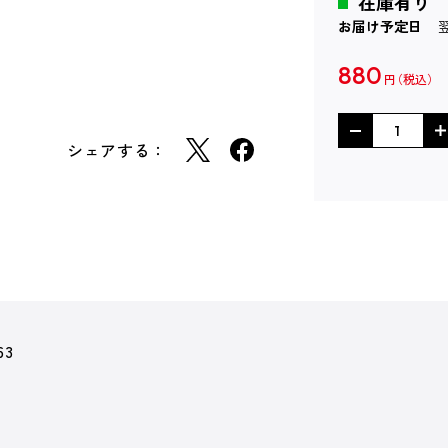
在庫有り
お届け予定日
880
円
シェアする：
63