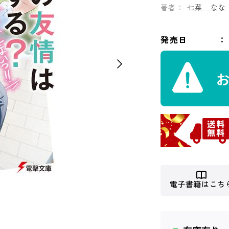
著者：
七菜 なな
発売日
電子書籍はこち