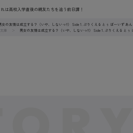
これは高校入学直後の親友たちを追う前日譚！
男女の友情は成立する？（いや、しないっ!!） Side 1. ぷりくえる とぅ ぼーいず あ
文庫
男女の友情は成立する？（いや、しないっ!!） Side 1. ぷりくえる とぅ