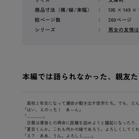
商品寸法（横/縦/束幅）
105 × 149 ×
総ページ数
260ページ
シリーズ
男女の友情は
本編では語られなかった、親友た
高校２年生になって運命が動き出す悠宇たち。でも、どん
「はい、えのっち！ あ～ん」
「…………」
日葵は凛音との再会に距離を詰めようと躍起になったり
「夏目くんか。これも何かの縁であろう。よろしくしてく
「え？ ああ、うん。よろしく……」