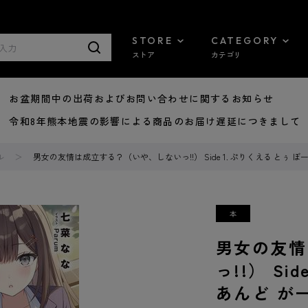
STORE
CATEGORY
ストア
カテゴリ
8/07 お盆期間中の出荷およびお問い合わせに関するお知らせ
7/29 令和8年熊本地震の影響による商品のお届け遅延につきまして
ル
男女の友情は成立する？（いや、しないっ!!） Side 1. ぷりくえる とぅ 
男女の友情
っ!!） Si
あんど が