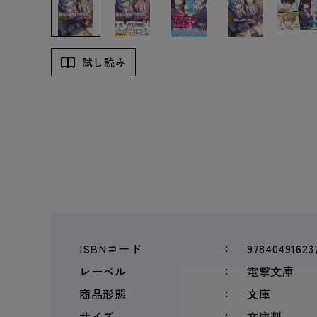
試し読み
ISBNコード
97840491623
レーベル
電撃文庫
商品形態
文庫
サイズ
文庫判