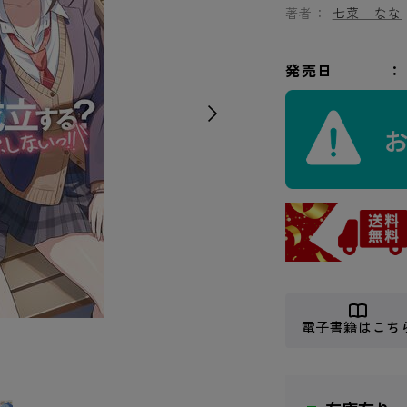
著者：
七菜 なな
発売日
電子書籍はこち