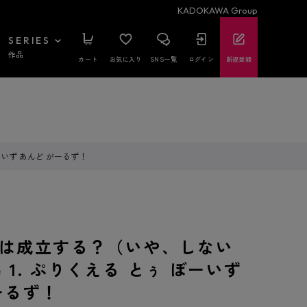
KADOKAWA Group
SERIES
作品
カート
お気に入り
SNS一覧
ログイン
新規登録
ぼーいず あんど がーるず！
は成立する？（いや、しない
de 1. ぷりくえる とぅ ぼーいず
ーるず！