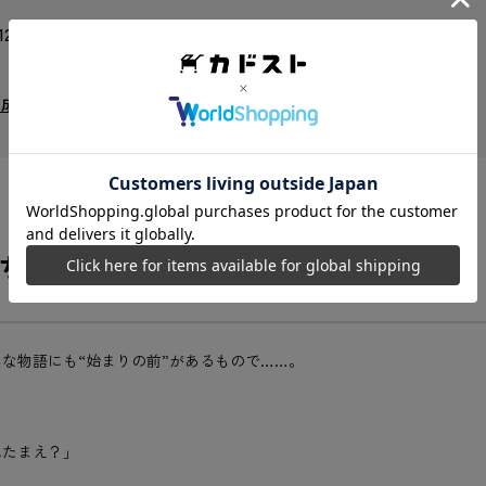
 12.6 mm
成立する？（いや、しないっ!!）
ちの出会いと最初の親交を描く前日譚！
な物語にも“始まりの前”があるもので……。
、
れたまえ？」