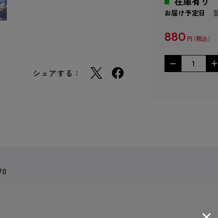
在庫有り
お届け予定日
880
円
シェアする：
70