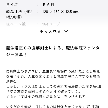
サイズ
Ｂ６判
商品寸法（横/
128 × 182 × 12.5 mm
縦/束幅）
総ページ数
164ページ
もっと見る
魔法適正０の脳筋剣士による、魔法学院ファンタ
ジー開幕！
凄腕剣士のリクスは、血生臭い戦場に心底嫌気が差し戦死
を装い引退。人生を変えようと魔法学院に入学するも魔術
適性0。
しかし、リクスは剣士としての実力で魔法使いたちを圧倒!
学院の常識を意図せず次々と打ち破っていく。
すると今度はその戦闘力が皇女に目をつけられて――。
いやだから俺が目指してるのは最強とかじゃなくて""平和