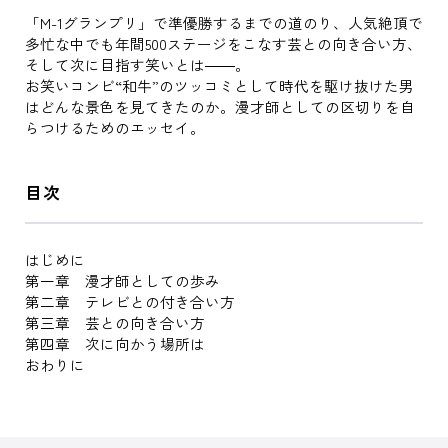
「M-1グランプリ」で準優勝するまでの道のり、人気絶頂で
多忙な中でも年間500ステージをこなす芸との向き合い方、
そして次に目指す笑いとは――。
お笑いコンビ“和牛”のツッコミとして時代を駆け抜けた男
はどんな景色を見てきたのか。漫才師としての区切りを自
らつけるためのエッセイ。
目次
はじめに
第一章 漫才師としての歩み
第二章 テレビとの付き合い方
第三章 芸との向き合い方
第四章 次に向かう場所は
おわりに