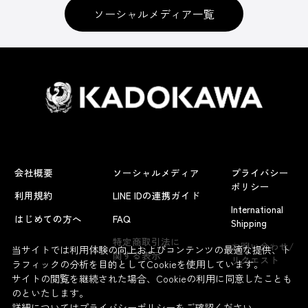
ソーシャルメディア一覧
会社概要
ソーシャルメディア
プライバシー
ポリシー
利用規約
LINE IDの連携ガイド
International
はじめての方へ
FAQ
Shipping
よくあるお問い合わせ
特定商取引法に
お問い合わせ/
当サイトでは利用体験の向上およびコンテンツの最適な提供、ト
関する表示
リクエスト
ラフィックの分析を目的としてCookieを使用しています。
サイトの閲覧を継続された場合、Cookieの利用に同意したことも
のといたします。
詳細については
プライバシーポリシー
をご確認ください。