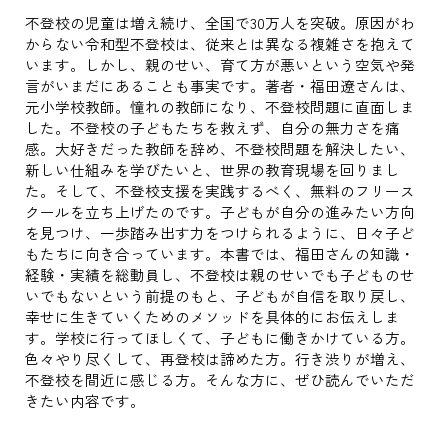
不登校の児童は増え続け、全国で30万人を突破。原因がわ
からない令和型不登校は、従来とは異なる複雑さを抱えて
います。しかし、親のせい、育て方が悪いという空気や発
言がいまだにあることも事実です。著者・福田遼さんは、
元小学校教師。憧れの教師になり、不登校問題に直面しま
した。不登校の子どもたちを救えず、自分の無力さを痛
感。大好きだった教師を辞め、不登校問題を解決したい、
新しい仕組みを学びたいと、世界の教育現場を回りまし
た。そして、不登校支援を実践するべく、無料のフリース
クールを立ち上げたのです。子どもが自分の進みたい方向
を見つけ、一歩踏み出す力をつけられるように、日々子ど
もたちに向き合っています。本書では、福田さんの知識・
経験・実績を総動員し、不登校は親のせいでも子どものせ
いでもないという前提のもと、子どもが自信を取り戻し、
幸せに生きていくためのメソッドを具体的にお伝えしま
す。学校に行ってほしくて、子どもに働きかけている方。
色々やり尽くして、再登校は諦めた方。行き渋りが増え、
不登校を間近に感じる方。そんな方に、ぜひ読んでいただ
きたい内容です。