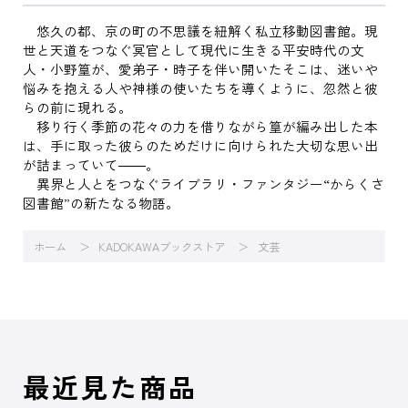
悠久の都、京の町の不思議を紐解く私立移動図書館。現
世と天道をつなぐ冥官として現代に生きる平安時代の文
人・小野篁が、愛弟子・時子を伴い開いたそこは、迷いや
悩みを抱える人や神様の使いたちを導くように、忽然と彼
らの前に現れる。
移り行く季節の花々の力を借りながら篁が編み出した本
は、手に取った彼らのためだけに向けられた大切な思い出
が詰まっていて――。
異界と人とをつなぐライブラリ・ファンタジー“からくさ
図書館”の新たなる物語。
ホーム
KADOKAWAブックストア
文芸
最近見た商品