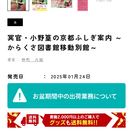
冥官・小野篁の京都ふしぎ案内 ～
からくさ図書館移動別館～
著者：
仲町 六絵
発売日
2025年01月24日