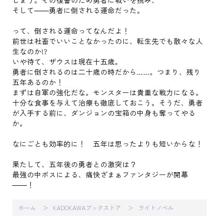
そして――勇者に倒される運命だった。
って、倒される運命ってなんだよ！
前世は社畜でいいことなかったのに、転生先でも散々な人
生なのか!?
いや待て、ザウスは現在十五歳。
勇者に倒されるのは二十歳の時だから……。つまり、残り
五年あるのか！
まずは自軍の強化だな。モンスターは貴重な戦力になる。
十分な食事を与えて治療も徹底しておこう。そうだ、勇者
が入手する前に、ダンジョンの宝箱の中身も奪ってやる
か。
なにごとも効率的に！ 五年は思ったよりも短いからな！
果たして、五年後の勇者との激突は？
最強の中ボスによる、痛快ざまぁファンタジーが開幕
――！
ホーム
KADOKAWAブックストア
ライトノベル