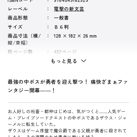
レーベル
電撃の新文芸
商品形態
一般書
サイズ
Ｂ６判
商品寸法（横/
128 × 182 × 26 mm
縦/束幅）
総ページ数
452ページ
もっと見る
最強の中ボスが勇者を迎え撃つ！ 痛快ざまぁファ
ンタジー開幕――！
お人好しの社畜・都仲はじめは、気がつくと……人気ゲー
ム・ブレイブソードクエストの中ボスであるザウス・ジャ
ーメルに転生していた。
ザウスはゲーム序盤で魔公爵である父親が勇者に殺されて
しまう。その復讐のため勇者に戦いを挑み、