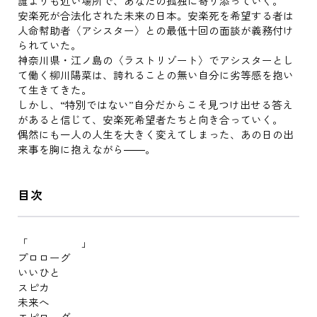
誰よりも近い場所で、あなたの孤独に寄り添っていく。
安楽死が合法化された未来の日本。安楽死を希望する者は
人命幇助者〈アシスター〉との最低十回の面談が義務付け
られていた。
神奈川県・江ノ島の〈ラストリゾート〉でアシスターとし
て働く柳川陽菜は、誇れることの無い自分に劣等感を抱い
て生きてきた。
しかし、“特別ではない”自分だからこそ見つけ出せる答え
があると信じて、安楽死希望者たちと向き合っていく。
偶然にも一人の人生を大きく変えてしまった、あの日の出
来事を胸に抱えながら――。
目次
「 」
プロローグ
いいひと
スピカ
未来へ
エピローグ