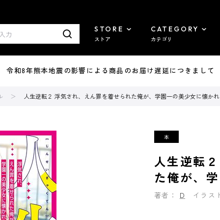
STORE
CATEGORY
ストア
カテゴリ
7/29 令和8年熊本地震の影響による商品のお届け遅延につきまして
ル
人生逆転２ 浮気され、えん罪を着せられた俺が、学園一の美少女に懐かれ
人生逆転２
た俺が、学
著者：
D
イラス