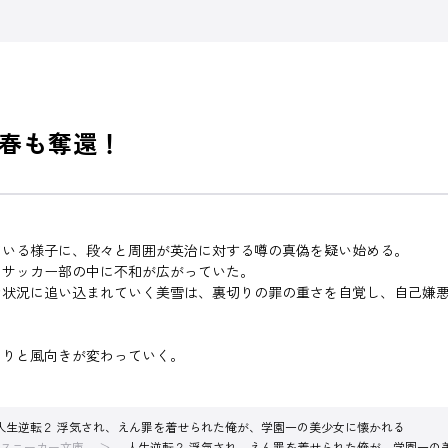
春も奪還！
。
ている様子に、段々と周囲が英治に対する噂の真偽を疑い始める。
、サッカー部の中に不和が広がっていた。
な状況に追い込まれていく美雪は、裏切りの罪の重さを自覚し、自己嫌
くりと風向きが変わっていく。
人生逆転２ 浮気され、えん罪を着せられた俺が、学園一の美少女に懐かれる
スニーカー文庫
人生逆転２ 浮気され、えん罪を着せられた俺が、学園一の