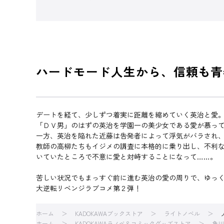
ハードモード人生から、信頼も青
デートを経て、少しずつ着実に距離を縮めていく英治と愛
「ＤＶ男」のはずの英治を学園一の美少女である愛が慕っ
一方、英治を陥れた近藤は告発者によって浮気がバラされ
教師の高柳たちもイジメの調査に本格的に乗り出し、不利
いていたところで不意に愛と対峙することになって……。
苦しい状況でもまっすぐ前に進む英治の愛の周りで、ゆっ
大逆転リベンジラブコメ第２弾！
ホーム
KADOKAWAブックストア
ライトノベル
ホーム
KADOKAWAラノベ＆コミックグッズストア
角川