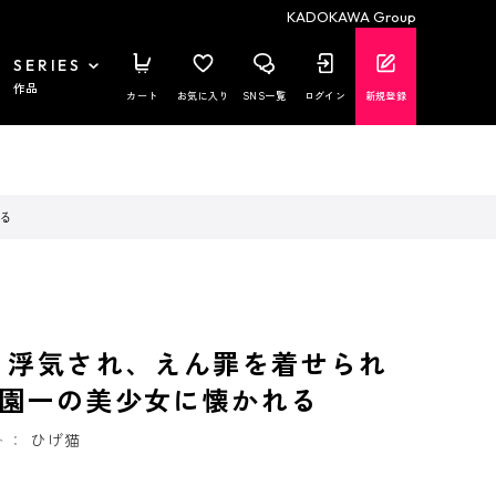
KADOKAWA Group
SERIES
作品
カート
お気に入り
SNS一覧
ログイン
新規登録
る
 浮気され、えん罪を着せられ
園一の美少女に懐かれる
ト：
ひげ猫