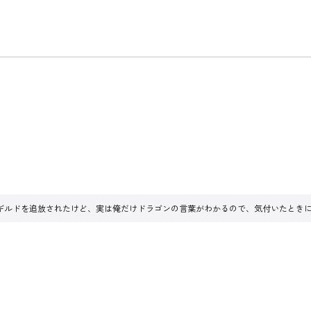
ギルドを追放されたけど、実は俺だけドラゴンの言葉がわかるので、気付いたときに