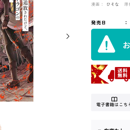
漫画：
ひそな
原
発売日
電子書籍はこち