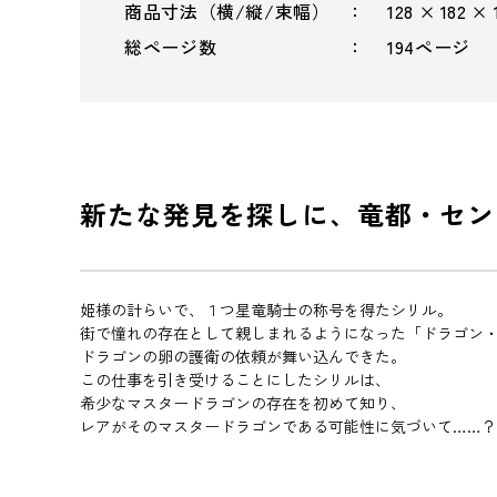
商品寸法（横/縦/束幅）
128 × 182 × 
総ページ数
194ページ
新たな発見を探しに、竜都・セン
姫様の計らいで、１つ星竜騎士の称号を得たシリル。
街で憧れの存在として親しまれるようになった「ドラゴン
ドラゴンの卵の護衛の依頼が舞い込んできた。
この仕事を引き受けることにしたシリルは、
希少なマスタードラゴンの存在を初めて知り、
レアがそのマスタードラゴンである可能性に気づいて……？