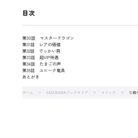
目次
第30話 マスタードラゴン
第31話 レアの価値
第32話 でっかい男
第33話 超VIP待遇
第34話 たまごの声
第35話 ユニーク竜具
あとがき
ホーム
KADOKAWAブックストア
コミック
Ｓ級