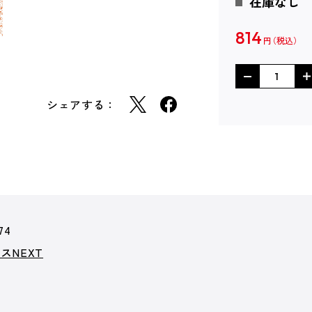
在庫なし
814
円
シェアする：
74
スNEXT