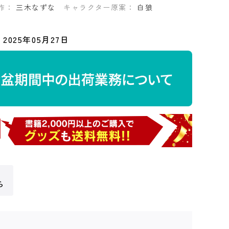
作：
三木なずな
キャラクター原案：
白狼
2025年05月27日
ら