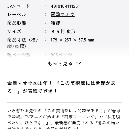
JANコード
4910164111251
レーベル
電撃マオウ
商品形態
雑誌
サイズ
Ｂ５判 変形
商品寸法（横/
179 × 257 × 37.5 mm
縦/束幅）
総ページ数
906ページ
もっと見る
電撃マオウ20周年！ 『この美術部には問題があ
る！』が表紙で登場！
いみぎむる先生の 『この美術部には問題がある！』が巻頭
で登場。TVアニメが始まる『終末ツーリング』や『私を喰
べたい、ひとでなし』、最新巻が発売される『きみの願い
が叶うまで』など、話題作が目白押し!