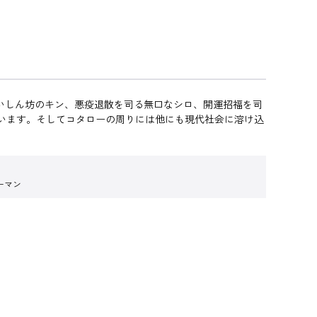
食いしん坊のキン、悪疫退散を司る無口なシロ、開運招福を司
います。そしてコタローの周りには他にも現代社会に溶け込
ーマン