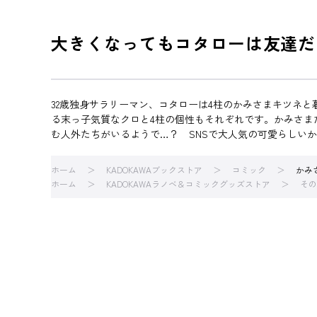
大きくなってもコタローは友達だ
32歳独身サラリーマン、コタローは4柱のかみさまキツネ
る末っ子気質なクロと4柱の個性もそれぞれです。かみさま
む人外たちがいるようで…？ SNSで大人気の可愛らしい
ホーム
KADOKAWAブックストア
コミック
かみ
ホーム
KADOKAWAラノベ＆コミックグッズストア
その