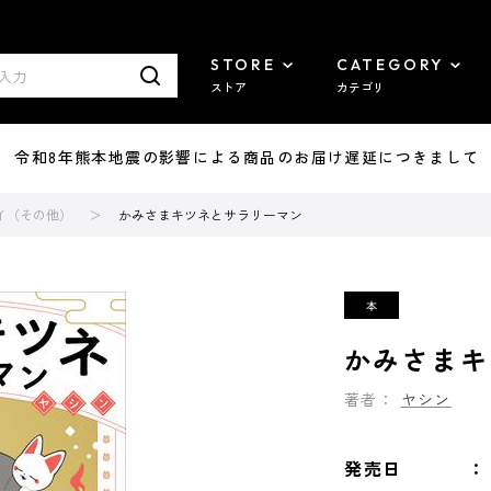
STORE
CATEGORY
ストア
カテゴリ
7/29 令和8年熊本地震の影響による商品のお届け遅延につきまして
イ（その他）
かみさまキツネとサラリーマン
かみさまキ
著者：
ヤシン
発売日