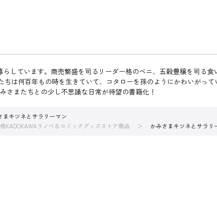
と暮らしています。商売繁盛を司るリーダー格のベニ、五穀豊穣を司る
たちは何百年もの時を生きていて、コタローを孫のようにかわいがって
かみさまたちとの少し不思議な日常が待望の書籍化！
さまキツネとサラリーマン
他KADOKAWAラノベ＆コミックグッズストア商品
かみさまキツネとサラリ