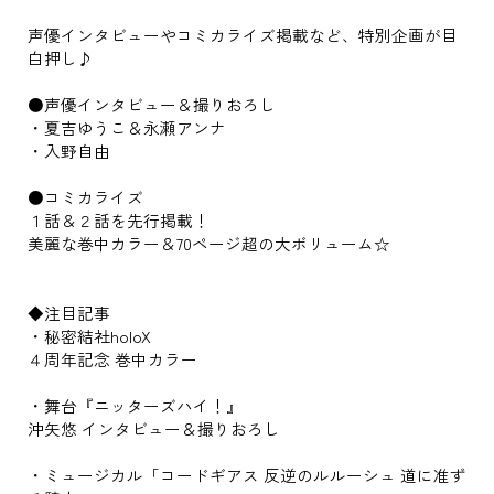
声優インタビューやコミカライズ掲載など、特別企画が目
白押し♪
●声優インタビュー＆撮りおろし
・夏吉ゆうこ＆永瀬アンナ
・入野自由
●コミカライズ
１話＆２話を先行掲載！
美麗な巻中カラー＆70ページ超の大ボリューム☆
◆注目記事
・秘密結社holoX
４周年記念 巻中カラー
・舞台『ニッターズハイ！』
沖矢悠 インタビュー＆撮りおろし
・ミュージカル「コードギアス 反逆のルルーシュ 道に准ず