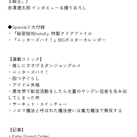
る騎士」2
赤澤遼太郎 インタビュー＆撮りおろし
◆Special２大付録
・『秘密結社holoX』特製クリアファイル
・『ニッターズハイ！』BIGポスターカレンダー
【連載コミック】
・推しにささげるダンジョングルメ
・ニッターズハイ！
・四つ子ぐらし
・アイドル失格
・異世界で配信活動をしたら大量のヤンデレ信者を生み出
してしまった件
・サーキット・スイッチャー
・ノロマ魔法と呼ばれた魔法使いは重力魔法で無双する
【記事】
・Fate/Grand Order