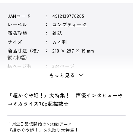
JANコード
4912139770265
レーベル
コンプティーク
商品形態
雑誌
サイズ
Ａ４判
商品寸法（横/
210 × 297 × 19 mm
縦/束幅）
総ページ数
324ページ
もっと見る
『超かぐや姫！』大特集！ 声優インタビューや
コミカライズ70p超掲載☆
１月22日配信開始のNetflixアニメ
『超かぐや姫！』を先取り大特集！