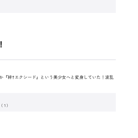
！
か『絆†エクシード』という美少女へと変身していた！波乱
（１）