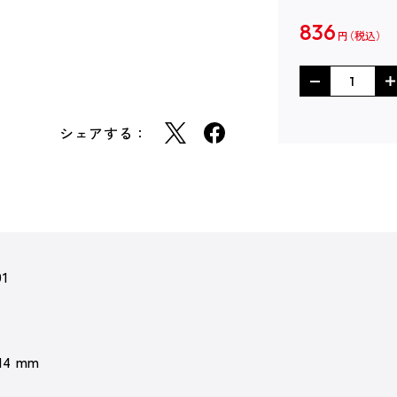
836
円
シェアする：
91
 14 mm