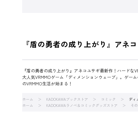
『盾の勇者の成り上がり』アネコ
『盾の勇者の成り上がり』アネコユサギ最新作！ハードなV
大人気VRMMOゲーム「ディメンションウェーブ」。ゲー
のVRMMO生活が始まる！
ホーム
KADOKAWAブックストア
コミック
ディ
ホーム
KADOKAWAラノベ＆コミックグッズストア
その