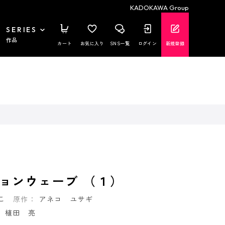
KADOKAWA Group
SERIES
作品
カート
お気に入り
SNS一覧
ログイン
新規登録
ョンウェーブ （１）
こ
原作：
アネコ ユサギ
：
植田 亮