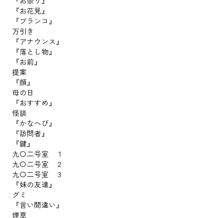
『お祭り』
『お花見』
『ブランコ』
万引き
『アナウンス』
『落とし物』
『お前』
提案
『顔』
母の日
『おすすめ』
怪談
『かなへび』
『訪問者』
『鍵』
九〇二号室 １
九〇二号室 ２
九〇二号室 ３
『妹の友達』
グミ
『言い間違い』
煙草